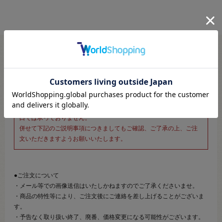
※新宿オカダヤ本店お取り扱い商品のご注文専用ページです※
こちらのページは、店頭にてあらかじめ商品詳細および商品コード
をご確認いただいた上でご注文いただけるページです。
そのため、商品画像および詳細は記載しておりません。
また、詳細につきましてのご案内、ご相談もオンラインショップ窓
口では承っておりません。
併せて下記のご説明事項につきましてもご確認、ご了承の上、ご注
文いただきますようお願いいたします。
●ご注文について
・メール等での画像送信はいたしかねますのでご了承くださいませ。
・商品の特性等により、ご注文後にご連絡を差し上げることがございま
す。
・予告なく取り扱い終了、廃番、価格変更になる可能性がございます。