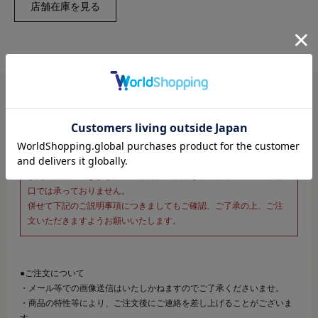
※新宿オカダヤ本店お取り扱い商品のご注文専用ページです※
こちらのページは、店頭にてあらかじめ商品詳細および商品コード
をご確認いただいた上でご注文いただけるページです。
そのため、商品画像および詳細は記載しておりません。
また、詳細につきましてのご案内、ご相談もオンラインショップ窓
口では承っておりません。
併せて下記のご説明事項につきましてもご確認、ご了承の上、ご注
文いただきますようお願いいたします。
●ご注文について
・メール等での画像送信はいたしかねますのでご了承くださいませ。
・商品の特性等により、ご注文後にご連絡を差し上げることがございま
す。