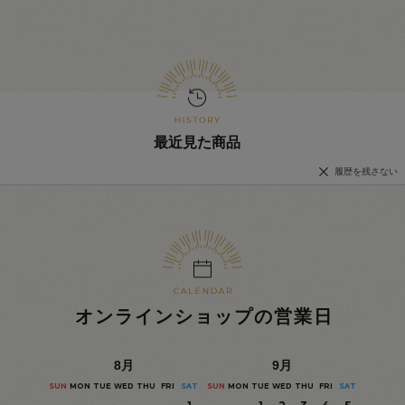
最近見た商品
履歴を残さない
オンラインショップの営業日
8
月
9
月
SUN
MON
TUE
WED
THU
FRI
SAT
SUN
MON
TUE
WED
THU
FRI
SAT