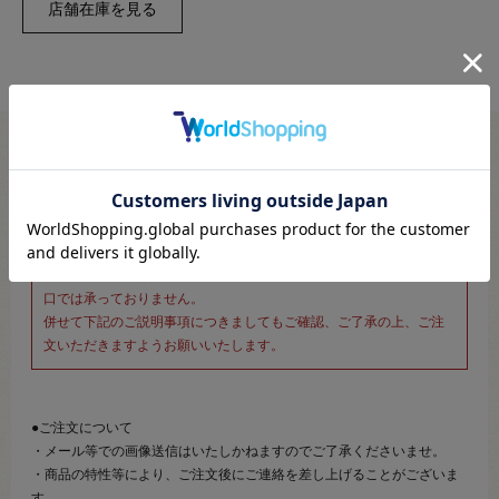
※新宿オカダヤ本店お取り扱い商品のご注文専用ページです※
こちらのページは、店頭にてあらかじめ商品詳細および商品コード
をご確認いただいた上でご注文いただけるページです。
そのため、商品画像および詳細は記載しておりません。
また、詳細につきましてのご案内、ご相談もオンラインショップ窓
口では承っておりません。
併せて下記のご説明事項につきましてもご確認、ご了承の上、ご注
文いただきますようお願いいたします。
●ご注文について
・メール等での画像送信はいたしかねますのでご了承くださいませ。
・商品の特性等により、ご注文後にご連絡を差し上げることがございま
す。