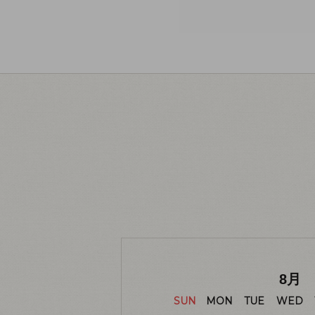
8
月
SUN
MON
TUE
WED