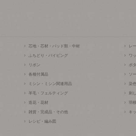
芯地・芯材・パッド類・中材
レ
ふちどり・パイピング
ワ
リボン
ボ
各種付属品
ソ
ミシン・ミシン関連用品
染
羊毛・フェルティング
刺
造花・花材
羽
雑貨・完成品・その他
キ
レシピ・編み図