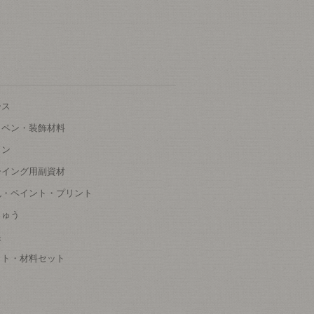
ース
ッペン・装飾材料
タン
ーイング用副資材
色・ペイント・プリント
しゅう
根
ット・材料セット