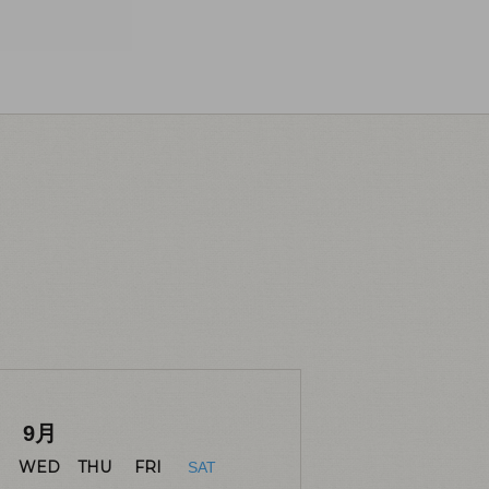
9
月
WED
THU
FRI
SAT