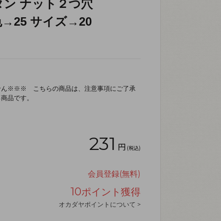
タン ナット２つ穴
 色→25 サイズ→20
せん※※※ こちらの商品は、注意事項にご了承
る商品です。
231
円
(税込)
会員登録(無料)
10
ポイント獲得
オカダヤポイントについて >