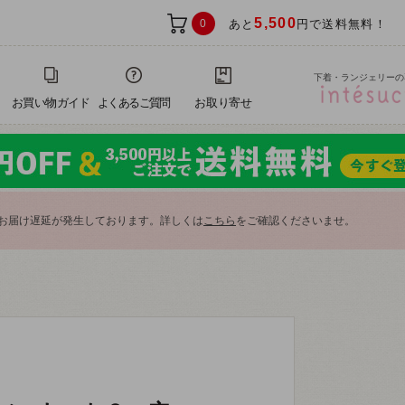
5,500
0
あと
円で送料無料！
下着・ランジェリーの
お買い物ガイド
よくあるご質問
お取り寄せ
お届け遅延が発生しております。詳しくは
こちら
をご確認くださいませ。