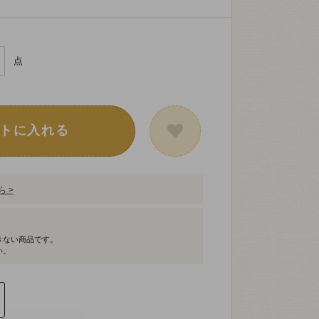
点
トに入れる
 >
きない商品です。
い。