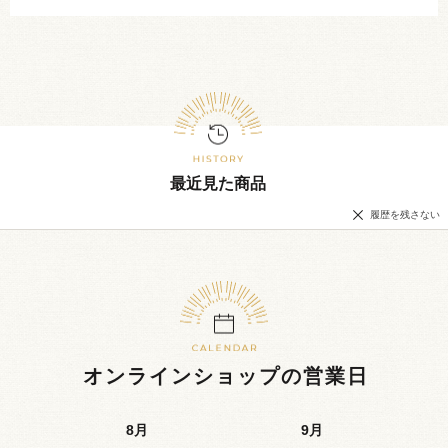
最近見た商品
履歴を残さない
オンラインショップの営業日
8
月
9
月