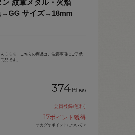
タン 紋章メタル・火焔
/ 色→GG サイズ→18mm
せん※※※ こちらの商品は、注意事項にご了承
る商品です。
374
円
(税込)
会員登録(無料)
17
ポイント獲得
オカダヤポイントについて >