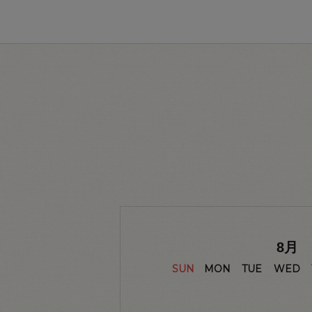
8
月
SUN
MON
TUE
WED