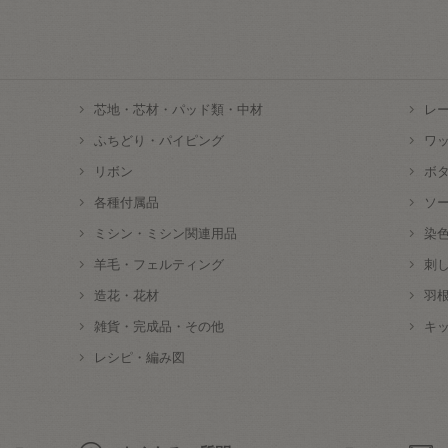
芯地・芯材・パッド類・中材
レ
ふちどり・パイピング
ワ
リボン
ボ
各種付属品
ソ
ミシン・ミシン関連用品
染
羊毛・フェルティング
刺
造花・花材
羽
雑貨・完成品・その他
キ
レシピ・編み図