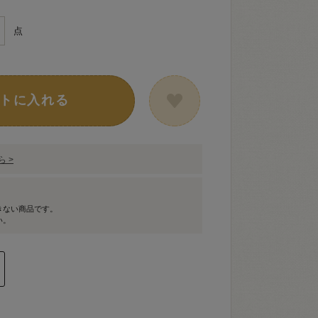
点
トに入れる
 >
きない商品です。
い。