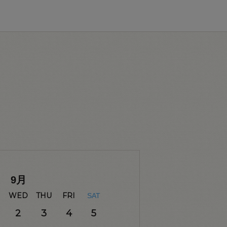
9
月
WED
THU
FRI
SAT
2
3
4
5