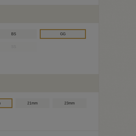
BS
GG
SS
m
21mm
23mm