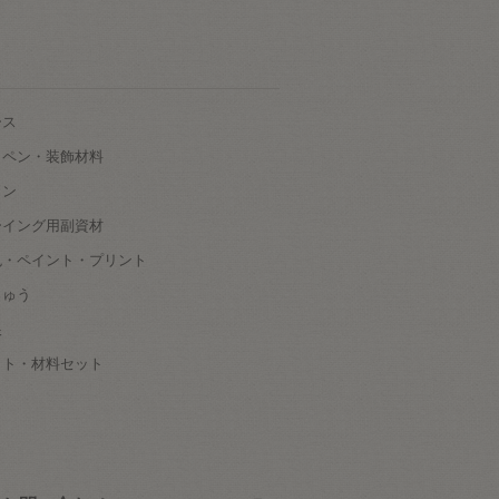
ース
ッペン・装飾材料
タン
ーイング用副資材
色・ペイント・プリント
しゅう
根
ット・材料セット