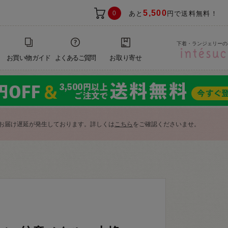
5,500
0
あと
円で送料無料！
下着・ランジェリーの
お買い物ガイド
よくあるご質問
お取り寄せ
お届け遅延が発生しております。詳しくは
こちら
をご確認くださいませ。