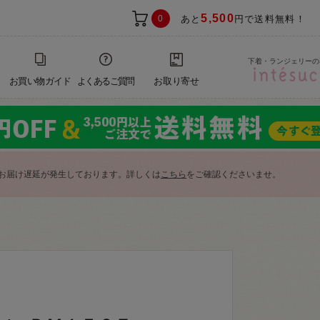
5,500
0
あと
円で送料無料！
下着・ランジェリーの
お買い物ガイド
よくあるご質問
お取り寄せ
お届け遅延が発生しております。詳しくは
こちら
をご確認くださいませ。