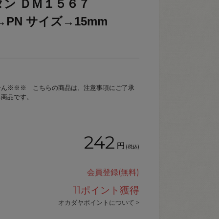
タン ＤＭ１５６７
色→PN サイズ→15mm
せん※※※ こちらの商品は、注意事項にご了承
る商品です。
242
円
(税込)
会員登録(無料)
11
ポイント獲得
オカダヤポイントについて >