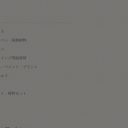
ース
ッペン・装飾材料
タン
ーイング用副資材
色・ペイント・プリント
しゅう
根
ット・材料セット