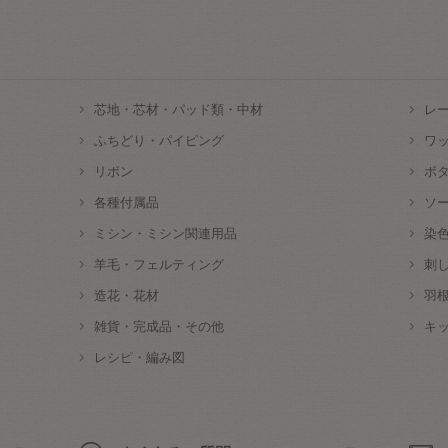
芯地・芯材・パッド類・中材
レ
ふちどり・パイピング
ワ
リボン
ボ
各種付属品
ソ
ミシン・ミシン関連用品
染
羊毛・フェルティング
刺
造花・花材
羽
雑貨・完成品・その他
キ
レシピ・編み図