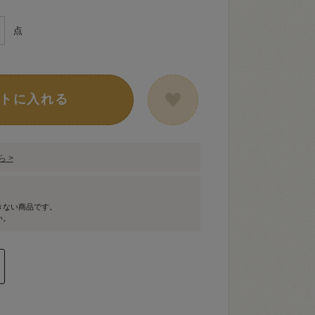
点
トに入れる
 >
きない商品です。
い。