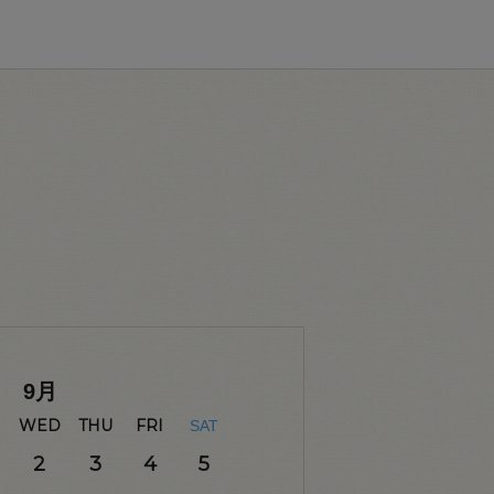
9
月
WED
THU
FRI
SAT
2
3
4
5