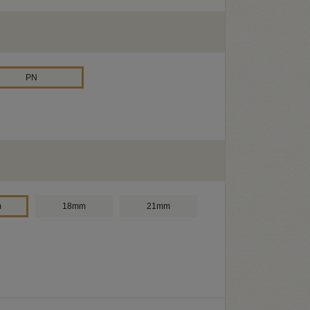
PN
m
18mm
21mm