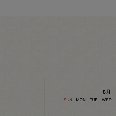
8
月
SUN
MON
TUE
WED