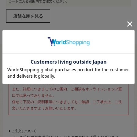
カートに入る範囲内でご注文ください。
※新宿オカダヤ本店お取り扱い商品のご注文専用ページです※
こちらのページは、店頭にてあらかじめ商品詳細および商品コード
をご確認いただいた上でご注文いただけるページです。
そのため、商品画像および詳細は記載しておりません。
また、詳細につきましてのご案内、ご相談もオンラインショップ窓
口では承っておりません。
併せて下記のご説明事項につきましてもご確認、ご了承の上、ご注
文いただきますようお願いいたします。
●ご注文について