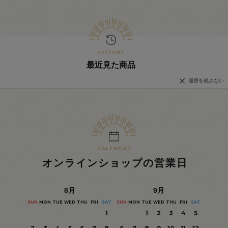
最近見た商品
履歴を残さない
オンラインショップの営業日
8
月
9
月
SUN
MON
TUE
WED
THU
FRI
SAT
SUN
MON
TUE
WED
THU
FRI
SAT
1
1
2
3
4
5