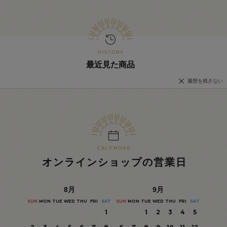
最近見た商品
履歴を残さない
オンラインショップの営業日
8
月
9
月
SUN
MON
TUE
WED
THU
FRI
SAT
SUN
MON
TUE
WED
THU
FRI
SAT
1
1
2
3
4
5