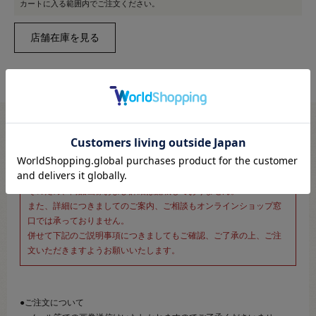
カートに入る範囲内でご注文ください。
※新宿オカダヤ本店お取り扱い商品のご注文専用ページです※
こちらのページは、店頭にてあらかじめ商品詳細および商品コード
をご確認いただいた上でご注文いただけるページです。
そのため、商品画像および詳細は記載しておりません。
また、詳細につきましてのご案内、ご相談もオンラインショップ窓
口では承っておりません。
併せて下記のご説明事項につきましてもご確認、ご了承の上、ご注
文いただきますようお願いいたします。
●ご注文について