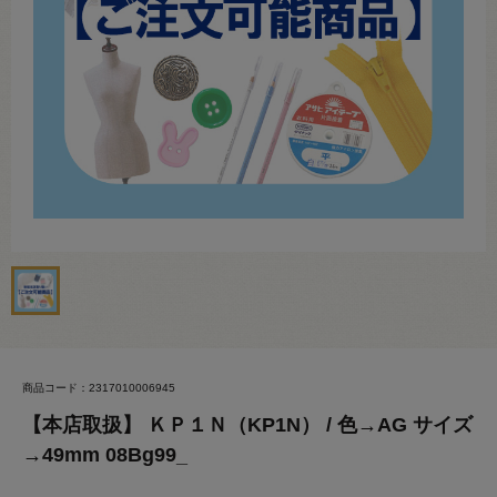
商品コード：2317010006945
【本店取扱】 ＫＰ１Ｎ（KP1N） / 色→AG サイズ
→49mm 08Bg99_