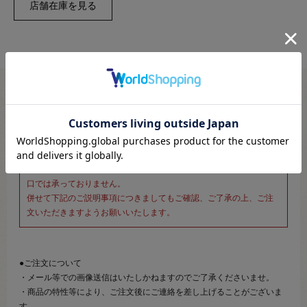
※新宿オカダヤ本店お取り扱い商品のご注文専用ページです※
こちらのページは、店頭にてあらかじめ商品詳細および商品コード
をご確認いただいた上でご注文いただけるページです。
そのため、商品画像および詳細は記載しておりません。
また、詳細につきましてのご案内、ご相談もオンラインショップ窓
口では承っておりません。
併せて下記のご説明事項につきましてもご確認、ご了承の上、ご注
文いただきますようお願いいたします。
●ご注文について
・メール等での画像送信はいたしかねますのでご了承くださいませ。
・商品の特性等により、ご注文後にご連絡を差し上げることがございま
す。