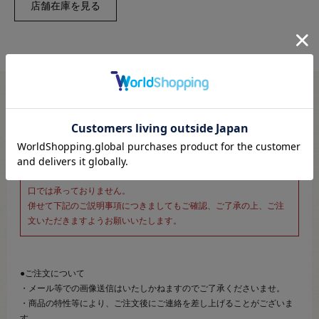
※新宿オカダヤ本店お取り扱い商品のご注文専用ページです※
こちらのページは、店頭にてあらかじめ商品詳細および商品コード
をご確認いただいた上でご注文いただけるページです。
そのため、商品画像および詳細は記載しておりません。
また、詳細につきましてのご案内、ご相談もオンラインショップ窓
口では承っておりません。
併せて下記のご説明事項につきましてもご確認、ご了承の上、ご注
文いただきますようお願いいたします。
●ご注文について
・メール等での画像送信はいたしかねますのでご了承くださいませ。
・商品の特性等により、ご注文後にご連絡を差し上げることがございま
す。