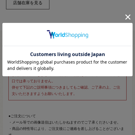
※新宿オカダヤ本店お取り扱い商品のご注文専用ページです※
こちらのページは、店頭にてあらかじめ商品詳細および商品コード
をご確認いただいた上でご注文いただけるページです。
そのため、商品画像および詳細は記載しておりません。
また、詳細につきましてのご案内、ご相談もオンラインショップ窓
口では承っておりません。
併せて下記のご説明事項につきましてもご確認、ご了承の上、ご注
文いただきますようお願いいたします。
●ご注文について
・メール等での画像送信はいたしかねますのでご了承くださいませ。
・商品の特性等により、ご注文後にご連絡を差し上げることがございま
す。