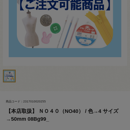
商品コード：2317010020255
【本店取扱】 ＮＯ４０（NO40） / 色→4 サイズ
→50mm 08Bg99_