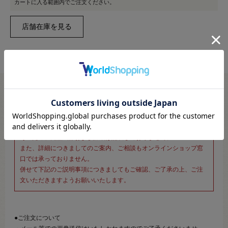
カートに入る範囲内でご注文ください。
※新宿オカダヤ本店お取り扱い商品のご注文専用ページです※
こちらのページは、店頭にてあらかじめ商品詳細および商品コード
をご確認いただいた上でご注文いただけるページです。
そのため、商品画像および詳細は記載しておりません。
また、詳細につきましてのご案内、ご相談もオンラインショップ窓
口では承っておりません。
併せて下記のご説明事項につきましてもご確認、ご了承の上、ご注
文いただきますようお願いいたします。
●ご注文について