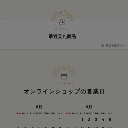
最近見た商品
履歴を残さない
オンラインショップの営業日
8
月
9
月
SUN
MON
TUE
WED
THU
FRI
SAT
SUN
MON
TUE
WED
THU
FRI
SAT
1
1
2
3
4
5