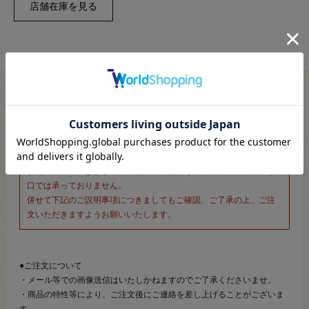
※新宿オカダヤ本店お取り扱い商品のご注文専用ページです※
こちらのページは、店頭にてあらかじめ商品詳細および商品コード
をご確認いただいた上でご注文いただけるページです。
そのため、商品画像および詳細は記載しておりません。
また、詳細につきましてのご案内、ご相談もオンラインショップ窓
口では承っておりません。
併せて下記のご説明事項につきましてもご確認、ご了承の上、ご注
文いただきますようお願いいたします。
●ご注文について
・メール等での画像送信はいたしかねますのでご了承くださいませ。
・商品の特性等により、ご注文後にご連絡を差し上げることがございま
す。