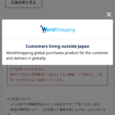
※新宿オカダヤ本店お取り扱い商品のご注文専用ページです※
こちらのページは、店頭にてあらかじめ商品詳細および商品コード
をご確認いただいた上でご注文いただけるページです。
そのため、商品画像および詳細は記載しておりません。
また、詳細につきましてのご案内、ご相談もオンラインショップ窓
口では承っておりません。
併せて下記のご説明事項につきましてもご確認、ご了承の上、ご注
文いただきますようお願いいたします。
●ご注文について
・メール等での画像送信はいたしかねますのでご了承くださいませ。
・商品の特性等により、ご注文後にご連絡を差し上げることがございま
す。