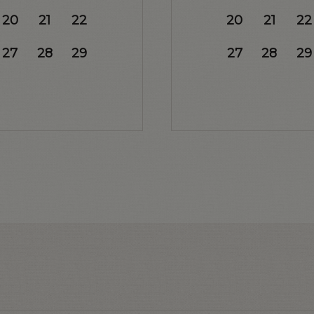
20
21
22
20
21
22
27
28
29
27
28
29