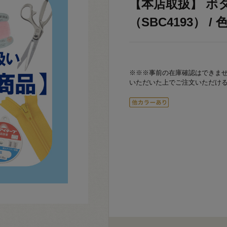
【本店取扱】 ボ
（SBC4193） / 
※※※事前の在庫確認はできま
いただいた上でご注文いただけ