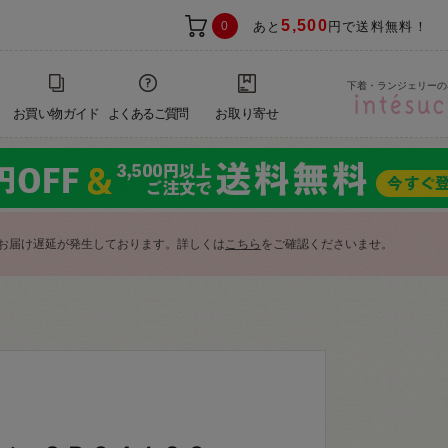
5,500
0
あと
円で送料無料！
下着・ランジェリーの
お買い物ガイド
よくあるご質問
お取り寄せ
お届け遅延が発生しております。詳しくは
こちら
をご確認くださいませ。