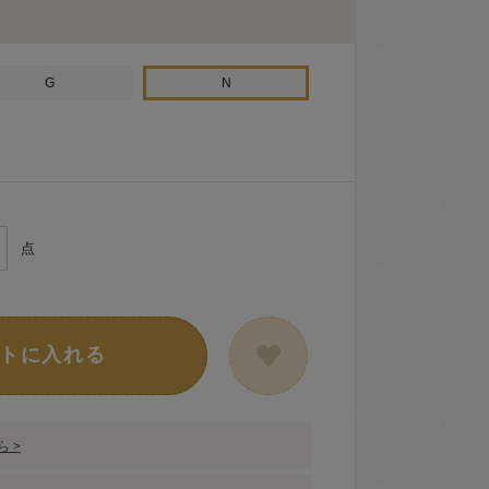
G
N
点
トに入れる
 >