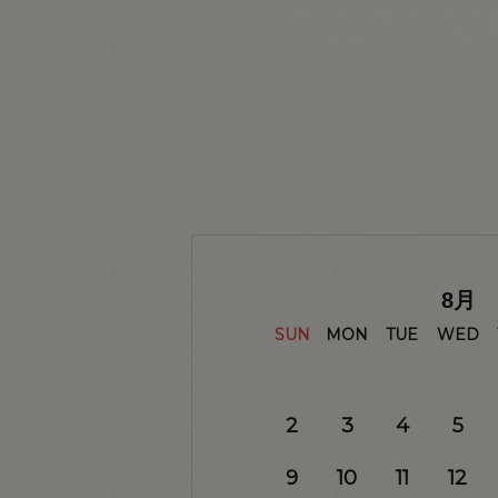
8
月
SUN
MON
TUE
WED
2
3
4
5
9
10
11
12