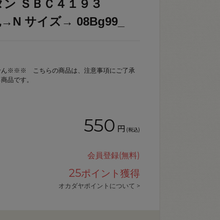
タン ＳＢＣ４１９３
色→N サイズ→ 08Bg99_
せん※※※ こちらの商品は、注意事項にご了承
る商品です。
550
円
(税込)
会員登録(無料)
25
ポイント獲得
オカダヤポイントについて >