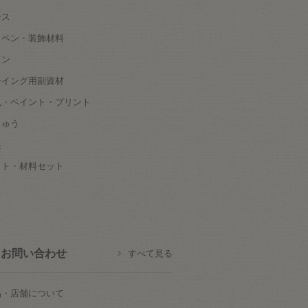
ース
ッペン・装飾材料
タン
ーイング用副資材
色・ペイント・プリント
しゅう
根
ット・材料セット
お問い合わせ
すべて見る
品・店舗について