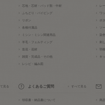
芯地・芯材・パッド類・中材
レ
ふちどり・パイピング
ワ
リボン
ボ
各種付属品
ソ
ミシン・ミシン関連用品
染
羊毛・フェルティング
刺
造花・花材
羽
雑貨・完成品・その他
キ
レシピ・編み図
よくあるご質問
て見る
すべて見る
領収書・納品書について
商