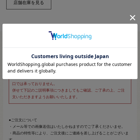
※新宿オカダヤ本店お取り扱い商品のご注文専用ページです※
こちらのページは、店頭にてあらかじめ商品詳細および商品コード
をご確認いただいた上でご注文いただけるページです。
そのため、商品画像および詳細は記載しておりません。
また、詳細につきましてのご案内、ご相談もオンラインショップ窓
口では承っておりません。
併せて下記のご説明事項につきましてもご確認、ご了承の上、ご注
文いただきますようお願いいたします。
●ご注文について
・メール等での画像送信はいたしかねますのでご了承くださいませ。
・商品の特性等により、ご注文後にご連絡を差し上げることがございま
す。