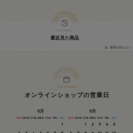
最近見た商品
履歴を残さない
オンラインショップの営業日
8
月
9
月
SUN
MON
TUE
WED
THU
FRI
SAT
SUN
MON
TUE
WED
THU
FRI
SAT
1
1
2
3
4
5