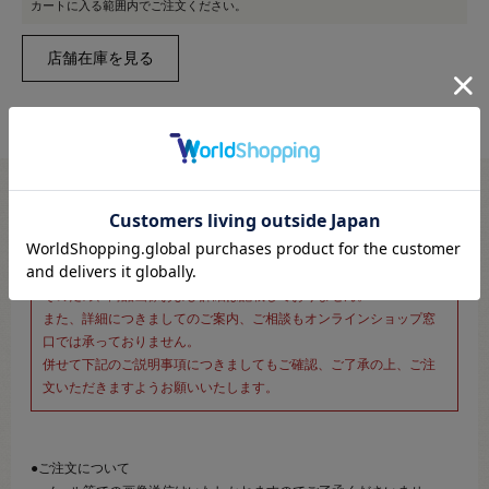
カートに入る範囲内でご注文ください。
※新宿オカダヤ本店お取り扱い商品のご注文専用ページです※
こちらのページは、店頭にてあらかじめ商品詳細および商品コード
をご確認いただいた上でご注文いただけるページです。
そのため、商品画像および詳細は記載しておりません。
また、詳細につきましてのご案内、ご相談もオンラインショップ窓
口では承っておりません。
併せて下記のご説明事項につきましてもご確認、ご了承の上、ご注
文いただきますようお願いいたします。
●ご注文について