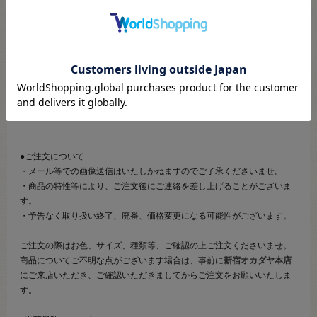
こちらのページは、店頭にてあらかじめ商品詳細および商品コード
をご確認いただいた上でご注文いただけるページです。
そのため、商品画像および詳細は記載しておりません。
また、詳細につきましてのご案内、ご相談もオンラインショップ窓
口では承っておりません。
併せて下記のご説明事項につきましてもご確認、ご了承の上、ご注
文いただきますようお願いいたします。
●ご注文について
・メール等での画像送信はいたしかねますのでご了承くださいませ。
・商品の特性等により、ご注文後にご連絡を差し上げることがございま
す。
・予告なく取り扱い終了、廃番、価格変更になる可能性がございます。
ご注文の際はお色、サイズ、種類等、ご確認の上ご注文くださいませ。
商品についてご不明な点がございます場合は、事前に
新宿オカダヤ本店
にご来店いただき、ご確認いただきましてからご注文をお願いいたしま
す。