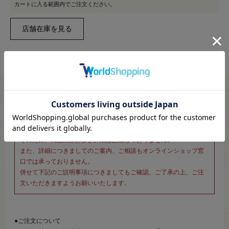
カートに入る範囲内でご注文ください。
※新宿オカダヤ本店お取り扱い商品のご注文専用ページです※
こちらのページは、店頭にてあらかじめ商品詳細および商品コード
をご確認いただいた上でご注文いただけるページです。
そのため、商品画像および詳細は記載しておりません。
また、詳細につきましてのご案内、ご相談もオンラインショップ窓
口では承っておりません。
併せて下記のご説明事項につきましてもご確認、ご了承の上、ご注
文いただきますようお願いいたします。
●ご注文について