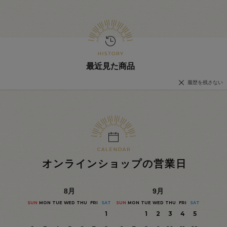
最近見た商品
履歴を残さない
オンラインショップの営業日
8
月
9
月
SUN
MON
TUE
WED
THU
FRI
SAT
SUN
MON
TUE
WED
THU
FRI
SAT
1
1
2
3
4
5