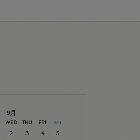
9
月
WED
THU
FRI
SAT
2
3
4
5