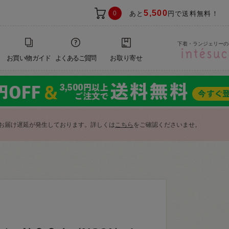
5,500
0
あと
円で送料無料！
下着・ランジェリーの
お買い物ガイド
よくあるご質問
お取り寄せ
お届け遅延が発生しております。詳しくは
こちら
をご確認くださいませ。