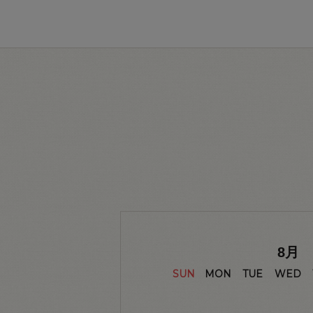
8
月
SUN
MON
TUE
WED