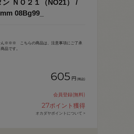
ン ＮＯ２１（NO21） /
m 08Bg99_
せん※※※ こちらの商品は、注意事項にご了承
る商品です。
605
円
(税込)
会員登録(無料)
27
ポイント獲得
オカダヤポイントについて >