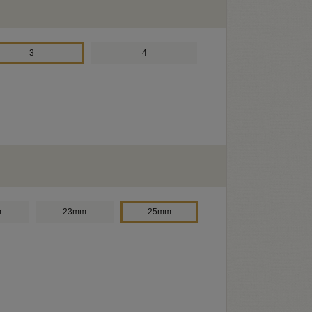
3
4
m
23mm
25mm