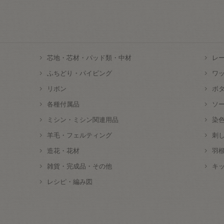
芯地・芯材・パッド類・中材
レ
ふちどり・パイピング
ワ
リボン
ボ
各種付属品
ソ
ミシン・ミシン関連用品
染
羊毛・フェルティング
刺
造花・花材
羽
雑貨・完成品・その他
キ
レシピ・編み図