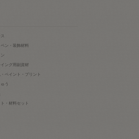
ース
ッペン・装飾材料
タン
ーイング用副資材
色・ペイント・プリント
しゅう
根
ット・材料セット