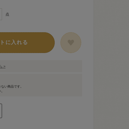
点
トに入れる
 >
きない商品です。
い。