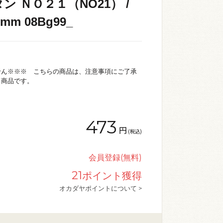
ン ＮＯ２１（NO21） /
m 08Bg99_
せん※※※ こちらの商品は、注意事項にご了承
る商品です。
473
円
(税込)
会員登録(無料)
21
ポイント獲得
オカダヤポイントについて >