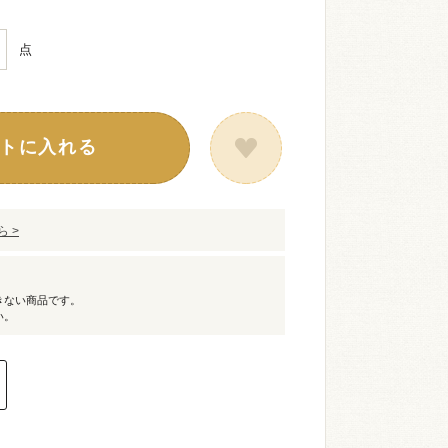
点
トに入れる
 >
きない商品です。
い。