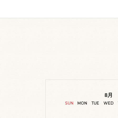
8
月
SUN
MON
TUE
WED