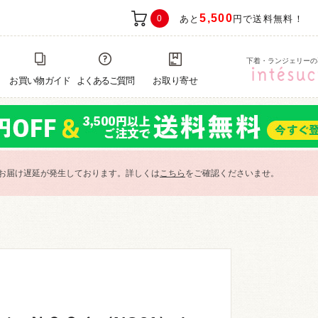
5,500
0
あと
円で送料無料！
下着・ランジェリーの
お買い物ガイド
よくあるご質問
お取り寄せ
お届け遅延が発生しております。詳しくは
こちら
をご確認くださいませ。