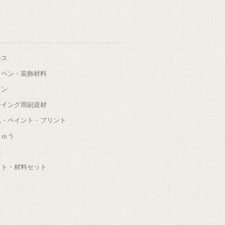
ース
ッペン・装飾材料
タン
ーイング用副資材
色・ペイント・プリント
しゅう
根
ット・材料セット