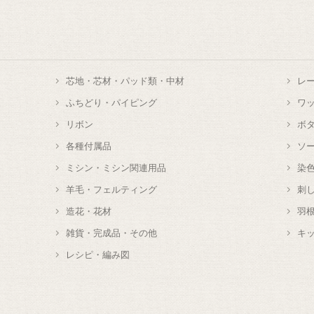
芯地・芯材・パッド類・中材
レ
ふちどり・パイピング
ワ
リボン
ボ
各種付属品
ソ
ミシン・ミシン関連用品
染
羊毛・フェルティング
刺
造花・花材
羽
雑貨・完成品・その他
キ
レシピ・編み図