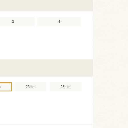
3
4
m
23mm
25mm