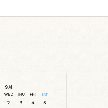
9
月
WED
THU
FRI
SAT
2
3
4
5