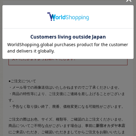
※新宿オカダヤ本店お取り扱い商品のご注文専用ページです※
こちらのページは、店頭にてあらかじめ商品詳細および商品コード
をご確認いただいた上でご注文いただけるページです。
そのため、商品画像および詳細は記載しておりません。
また、詳細につきましてのご案内、ご相談もオンラインショップ窓
口では承っておりません。
併せて下記のご説明事項につきましてもご確認、ご了承の上、ご注
文いただきますようお願いいたします。
●ご注文について
・メール等での画像送信はいたしかねますのでご了承くださいませ。
・商品の特性等により、ご注文後にご連絡を差し上げることがございま
す。
・予告なく取り扱い終了、廃番、価格変更になる可能性がございます。
ご注文の際はお色、サイズ、種類等、ご確認の上ご注文くださいませ。
商品についてご不明な点がございます場合は、事前に
新宿オカダヤ本店
にご来店いただき、ご確認いただきましてからご注文をお願いいたしま