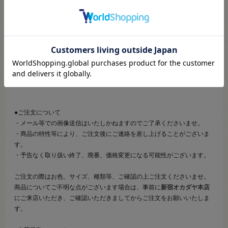
こちらのページは、店頭にてあらかじめ商品詳細および商品コード
をご確認いただいた上でご注文いただけるページです。
そのため、商品画像および詳細は記載しておりません。
また、詳細につきましてのご案内、ご相談もオンラインショップ窓
口では承っておりません。
併せて下記のご説明事項につきましてもご確認、ご了承の上、ご注
文いただきますようお願いいたします。
●ご注文について
・メール等での画像送信はいたしかねますのでご了承くださいませ。
・商品の特性等により、ご注文後にご連絡を差し上げることがございま
す。
・予告なく取り扱い終了、廃番、価格変更になる可能性がございます。
ご注文の際はお色、サイズ、種類等、ご確認の上ご注文くださいませ。
商品についてご不明な点がございます場合は、事前に
新宿オカダヤ本店
にご来店いただき、ご確認いただきましてからご注文をお願いいたしま
す。