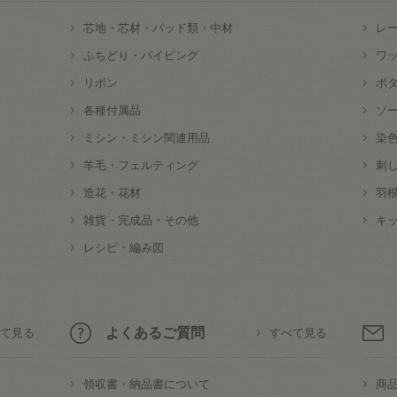
芯地・芯材・パッド類・中材
レ
ふちどり・パイピング
ワ
リボン
ボ
各種付属品
ソ
ミシン・ミシン関連用品
染
羊毛・フェルティング
刺
造花・花材
羽
雑貨・完成品・その他
キ
レシピ・編み図
よくあるご質問
て見る
すべて見る
領収書・納品書について
商