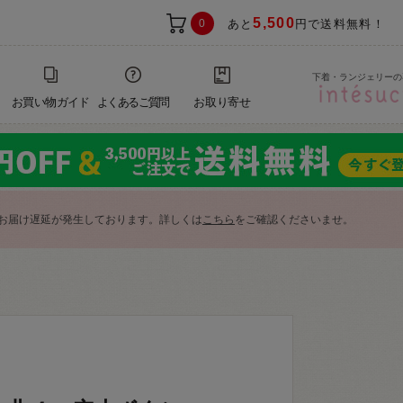
5,500
0
あと
円で送料無料！
下着・ランジェリーの
お買い物ガイド
よくあるご質問
お取り寄せ
お届け遅延が発生しております。詳しくは
こちら
をご確認くださいませ。