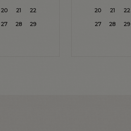
20
21
22
20
21
22
27
28
29
27
28
29