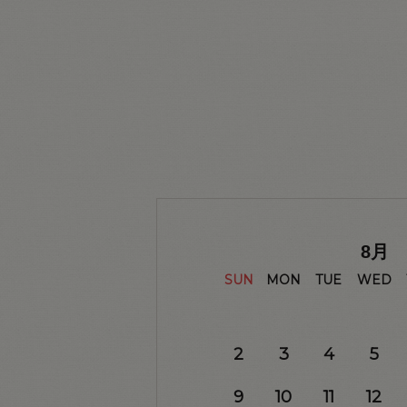
8
月
SUN
MON
TUE
WED
2
3
4
5
9
10
11
12