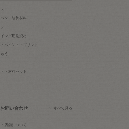
ース
ッペン・装飾材料
タン
ーイング用副資材
色・ペイント・プリント
しゅう
根
ット・材料セット
お問い合わせ
すべて見る
品・店舗について