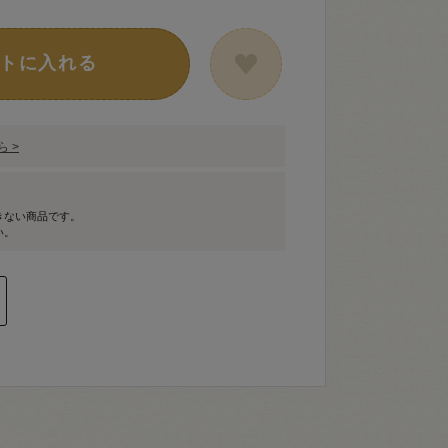
トに入れる
 >
きない商品です。
い。