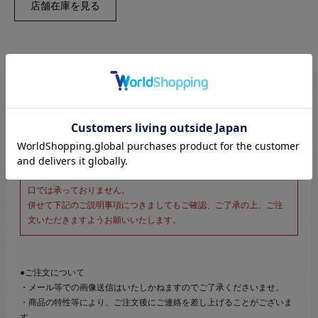
※新宿オカダヤ本店お取り扱い商品のご注文専用ページです※
こちらのページは、店頭にてあらかじめ商品詳細および商品コード
をご確認いただいた上でご注文いただけるページです。
そのため、商品画像および詳細は記載しておりません。
また、詳細につきましてのご案内、ご相談もオンラインショップ窓
口では承っておりません。
併せて下記のご説明事項につきましてもご確認、ご了承の上、ご注
文いただきますようお願いいたします。
●ご注文について
・メール等での画像送信はいたしかねますのでご了承くださいませ。
・商品の特性等により、ご注文後にご連絡を差し上げることがございま
す。