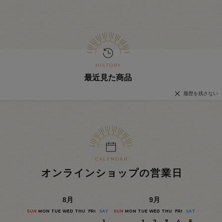
最近見た商品
履歴を残さない
オンラインショップの営業日
8
月
9
月
SUN
MON
TUE
WED
THU
FRI
SAT
SUN
MON
TUE
WED
THU
FRI
SAT
1
1
2
3
4
5