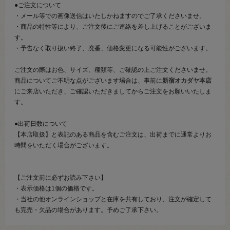
●ご注文について
・メール等での画像送信はいたしかねますのでご了承くださいませ。
・商品の特性等により、ご注文後にご連絡を差し上げることがございま
す。
・予告なく取り扱い終了、廃番、価格変更になる可能性がございます。
ご注文の際はお色、サイズ、種類等、ご確認の上ご注文くださいませ。
商品についてご不明な点がございます場合は、事前に
新宿オカダヤ本店
にご来店いただき、ご確認いただきましてからご注文をお願いいたしま
す。
●出荷日数について
【本店取扱】と表記のある商品を含むご注文は、出荷までに通常よりお
時間をいただく場合がございます。
【ご注文前に必ずお読み下さい】
・表示価格は1個の価格です。
・当社の他オンラインショップと在庫を共有しており、注文が確定して
も完売・欠品の場合があります。予めご了承下さい。