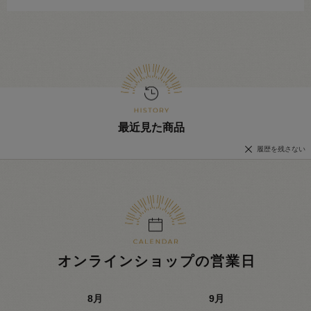
最近見た商品
履歴を残さない
オンラインショップの営業日
8
月
9
月