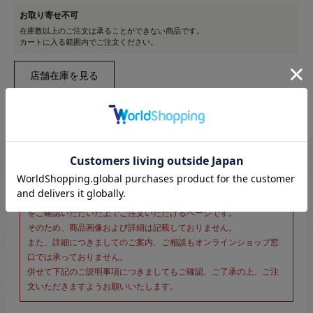
お取り寄せ不可
在庫数以上のご注文は承ることができない商品です。
カートに入る範囲内でご注文ください。
※新宿オカダヤ本店お取り扱い商品のご注文専用ページです※
こちらのページは、店頭にてあらかじめ商品詳細および商品コード
をご確認いただいた上でご注文いただけるページです。
そのため、商品画像および詳細は記載しておりません。
また、詳細につきましてのご案内、ご相談もオンラインショップ窓
口では承っておりません。
併せて下記のご説明事項につきましてもご確認、ご了承の上、ご注
文いただきますようお願いいたします。