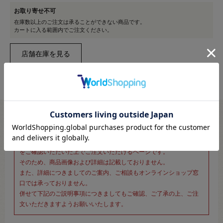
お取り寄せ不可
在庫数以上のご注文は承ることができない商品です。
カートに入る範囲内でご注文ください。
※新宿オカダヤ本店お取り扱い商品のご注文専用ページです※
こちらのページは、店頭にてあらかじめ商品詳細および商品コード
をご確認いただいた上でご注文いただけるページです。
そのため、商品画像および詳細は記載しておりません。
また、詳細につきましてのご案内、ご相談もオンラインショップ窓
口では承っておりません。
併せて下記のご説明事項につきましてもご確認、ご了承の上、ご注
文いただきますようお願いいたします。