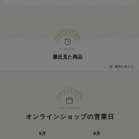
最近見た商品
履歴を残さない
オンラインショップの営業日
8
月
9
月