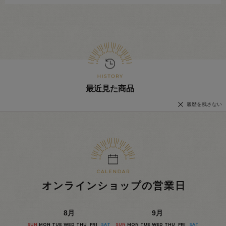
最近見た商品
履歴を残さない
オンラインショップの営業日
8
月
9
月
SUN
MON
TUE
WED
THU
FRI
SAT
SUN
MON
TUE
WED
THU
FRI
SAT