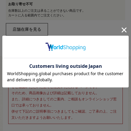
お取り寄せ不可
在庫数以上のご注文は承ることができない商品です。
カートに入る範囲内でご注文ください。
※新宿オカダヤ本店お取り扱い商品のご注文専用ページです※
こちらのページは、店頭にてあらかじめ商品詳細および商品コード
をご確認いただいた上でご注文いただけるページです。
そのため、商品画像および詳細は記載しておりません。
また、詳細につきましてのご案内、ご相談もオンラインショップ窓
口では承っておりません。
併せて下記のご説明事項につきましてもご確認、ご了承の上、ご注
文いただきますようお願いいたします。