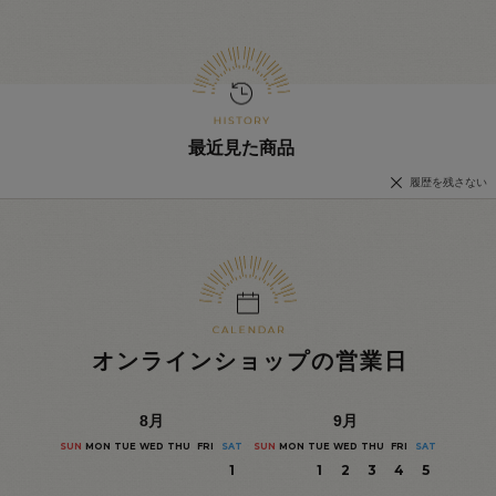
最近見た商品
履歴を残さない
オンラインショップの営業日
8
月
9
月
SUN
MON
TUE
WED
THU
FRI
SAT
SUN
MON
TUE
WED
THU
FRI
SAT
1
1
2
3
4
5