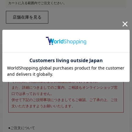
カートに入る範囲内でご注文ください。
※新宿オカダヤ本店お取り扱い商品のご注文専用ページです※
こちらのページは、店頭にてあらかじめ商品詳細および商品コード
をご確認いただいた上でご注文いただけるページです。
そのため、商品画像および詳細は記載しておりません。
また、詳細につきましてのご案内、ご相談もオンラインショップ窓
口では承っておりません。
併せて下記のご説明事項につきましてもご確認、ご了承の上、ご注
文いただきますようお願いいたします。
●ご注文について