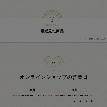
最近見た商品
履歴を残さない
オンラインショップの営業日
8
月
9
月
SUN
MON
TUE
WED
THU
FRI
SAT
SUN
MON
TUE
WED
THU
FRI
SAT
1
1
2
3
4
5