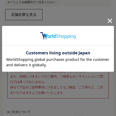
カートに入る範囲内でご注文ください。
※新宿オカダヤ本店お取り扱い商品のご注文専用ページです※
こちらのページは、店頭にてあらかじめ商品詳細および商品コード
をご確認いただいた上でご注文いただけるページです。
そのため、商品画像および詳細は記載しておりません。
また、詳細につきましてのご案内、ご相談もオンラインショップ窓
口では承っておりません。
併せて下記のご説明事項につきましてもご確認、ご了承の上、ご注
文いただきますようお願いいたします。
●ご注文について