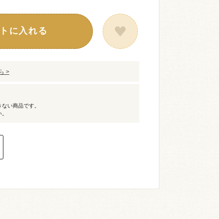
トに入れる
 >
きない商品です。
い。