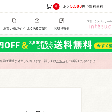
5,500
0
あと
円で送料無料！
下着・ランジェリーの
お買い物ガイド
よくあるご質問
お取り寄せ
お届け遅延が発生しております。詳しくは
こちら
をご確認くださいませ。