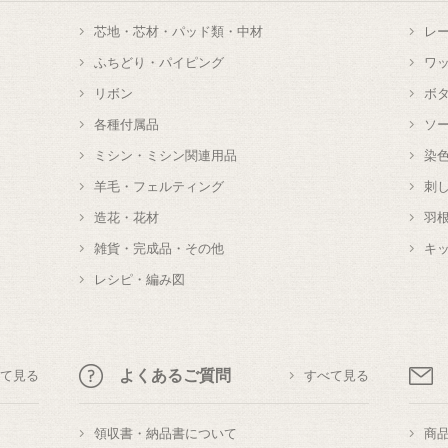
芯地・芯材・パッド類・中材
レ
ふちどり・パイピング
ワ
リボン
ボ
各種付属品
ソ
ミシン・ミシン関連用品
染
羊毛・フェルティング
刺
造花・花材
羽
雑貨・完成品・その他
キ
レシピ・編み図
よくあるご質問
て見る
すべて見る
領収書・納品書について
商