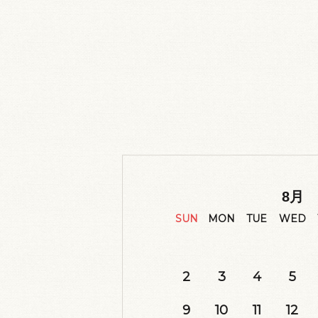
8
月
SUN
MON
TUE
WED
2
3
4
5
9
10
11
12