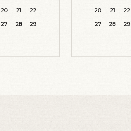
20
21
22
20
21
22
27
28
29
27
28
29