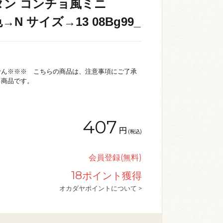
タン コンチョ風ミニ
色→N サイズ→13 08Bg99_
せん※※※ こちらの商品は、注意事項にご了承
る商品です。
407
円
(税込)
会員登録(無料)
18
ポイント獲得
オカダヤポイントについて >