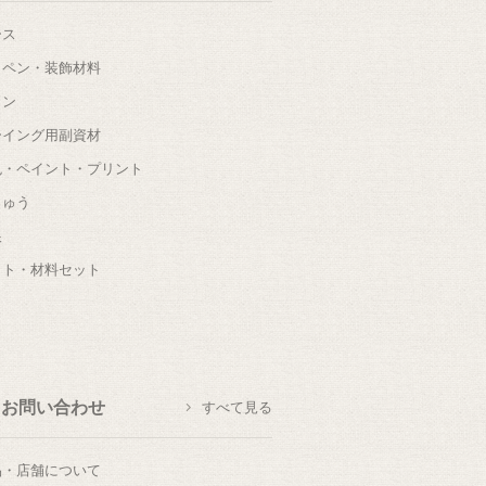
ース
ッペン・装飾材料
タン
ーイング用副資材
色・ペイント・プリント
しゅう
根
ット・材料セット
お問い合わせ
すべて見る
品・店舗について