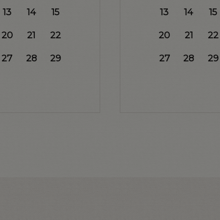
13
14
15
13
14
15
20
21
22
20
21
22
27
28
29
27
28
29