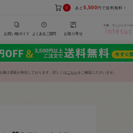
5,500
0
あと
円で送料無料！
下着・ランジェリーの
お買い物ガイド
よくあるご質問
お取り寄せ
お届け遅延が発生しております。詳しくは
こちら
をご確認くださいませ。