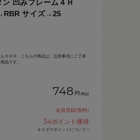
タン 凹みフレーム４Ｈ
色→RBR サイズ→25
せん※※※ こちらの商品は、注意事項にご了承
る商品です。
748
円
(税込)
会員登録(無料)
34
ポイント獲得
オカダヤポイントについて >