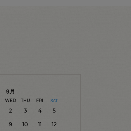
9
月
WED
THU
FRI
SAT
2
3
4
5
9
10
11
12