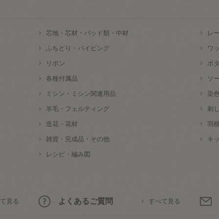
芯地・芯材・パッド類・中材
レ
ふちどり・パイピング
ワ
リボン
ボ
各種付属品
ソ
ミシン・ミシン関連用品
染
羊毛・フェルティング
刺
造花・花材
羽
雑貨・完成品・その他
キ
レシピ・編み図
よくあるご質問
て見る
すべて見る