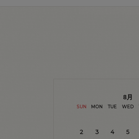
8
月
SUN
MON
TUE
WED
2
3
4
5