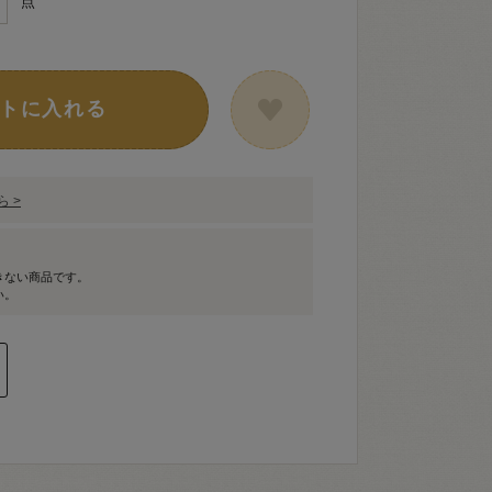
点
トに入れる
 >
きない商品です。
い。