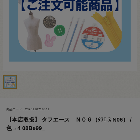
商品コード：2320110716041
【本店取扱】 タフエース Ｎ０６（ﾀﾌｴ-ｽ N06） /
色→4 08Be99_