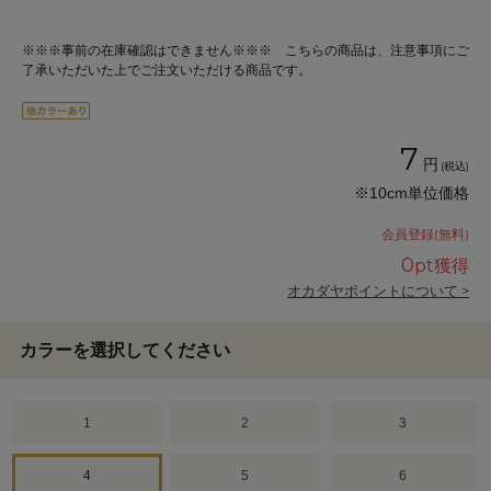
※※※事前の在庫確認はできません※※※ こちらの商品は、注意事項にご
了承いただいた上でご注文いただける商品です。
7
円
(税込)
※10cm単位価格
会員登録(無料)
0
pt獲得
オカダヤポイントについて >
カラーを選択してください
1
2
3
4
5
6