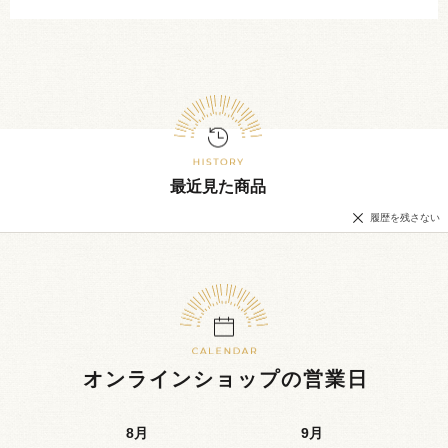
最近見た商品
履歴を残さない
オンラインショップの営業日
8
月
9
月