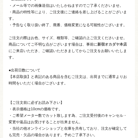
・メール等での画像送信はいたしかねますのでご了承くださいませ。
・商品の特性等により、ご注文後にご連絡を差し上げることがございま
す。
・予告なく取り扱い終了、廃番、価格変更になる可能性がございます。
ご注文の際はお色、サイズ、種類等、ご確認の上ご注文くださいませ。
商品についてご不明な点がございます場合は、事前に
新宿オカダヤ本店
にご来店いただき、ご確認いただきましてからご注文をお願いいたしま
す。
●出荷日数について
【本店取扱】と表記のある商品を含むご注文は、出荷までに通常よりお
時間をいただく場合がございます。
【ご注文前に必ずお読み下さい】
・表示価格は10cmの価格です。
・ご希望メーター数でカット致します為、ご注文受付後のキャンセル・
変更や返品はお受けすることが出来ません。
・当社の他オンラインショップと在庫を共有しており、注文が確定して
も完売・欠品の場合があります。予めご了承下さい。