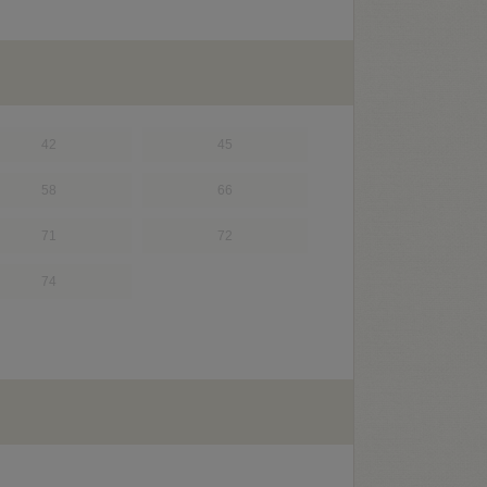
42
45
58
66
71
72
74