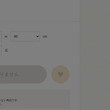
m
cm
点
りません
きない商品です。
い。