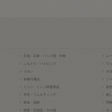
芯地・芯材・パッド類・中材
レ
ふちどり・パイピング
ワ
リボン
ボ
各種付属品
ソ
ミシン・ミシン関連用品
染
羊毛・フェルティング
刺
造花・花材
羽
雑貨・完成品・その他
キ