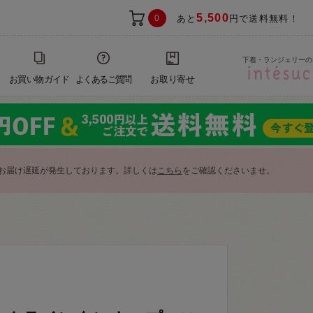
5,500
0
あと
円で送料無料！
下着・ランジェリーの
お買い物ガイド
よくあるご質問
お取り寄せ
お届け遅延が発生しております。詳しくは
こちら
をご確認くださいませ。