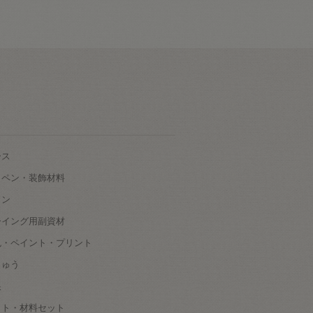
ース
ッペン・装飾材料
タン
ーイング用副資材
色・ペイント・プリント
しゅう
根
ット・材料セット