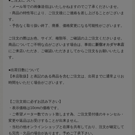
●ご注文について
・メール等での画像送信はいたしかねますのでご了承くださいませ。
・商品の特性等により、ご注文後にご連絡を差し上げることがございま
す。
・予告なく取り扱い終了、廃番、価格変更になる可能性がございます。
ご注文の際はお色、サイズ、種類等、ご確認の上ご注文くださいませ。
商品についてご不明な点がございます場合は、事前に
新宿オカダヤ本店
にご来店いただき、ご確認いただきましてからご注文をお願いいたしま
す。
●出荷日数について
【本店取扱】と表記のある商品を含むご注文は、出荷までに通常よりお
時間をいただく場合がございます。
【ご注文前に必ずお読み下さい】
・表示価格は10cmの価格です。
・ご希望メーター数でカット致します為、ご注文受付後のキャンセル・
変更や返品はお受けすることが出来ません。
・当社の他オンラインショップと在庫を共有しており、注文が確定して
も完売・欠品の場合があります。予めご了承下さい。