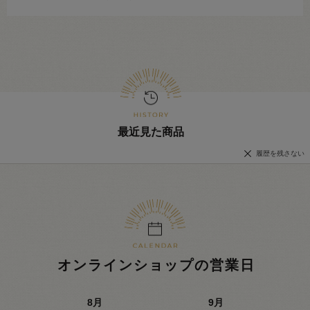
最近見た商品
履歴を残さない
オンラインショップの営業日
8
月
9
月