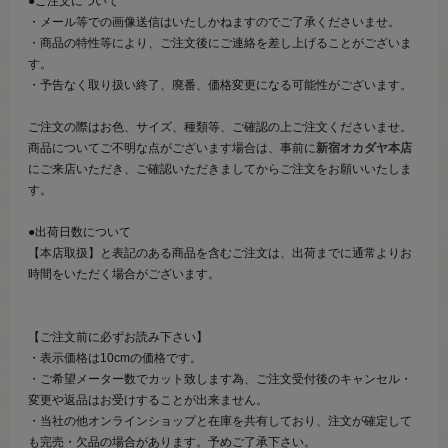
●ご注文について
・メール等での画像送信はいたしかねますのでご了承くださいませ。
・商品の特性等により、ご注文後にご連絡を差し上げることがございま
す。
・予告なく取り扱い終了、廃番、価格変更になる可能性がございます。
ご注文の際はお色、サイズ、種類等、ご確認の上ご注文くださいませ。
商品についてご不明な点がございます場合は、事前に
新宿オカダヤ本店
にご来店いただき、ご確認いただきましてからご注文をお願いいたしま
す。
●出荷日数について
【本店取扱】と表記のある商品を含むご注文は、出荷までに通常よりお
時間をいただく場合がございます。
【ご注文前に必ずお読み下さい】
・表示価格は10cmの価格です。
・ご希望メーター数でカット致します為、ご注文受付後のキャンセル・
変更や返品はお受けすることが出来ません。
・当社の他オンラインショップと在庫を共有しており、注文が確定して
も完売・欠品の場合があります。予めご了承下さい。