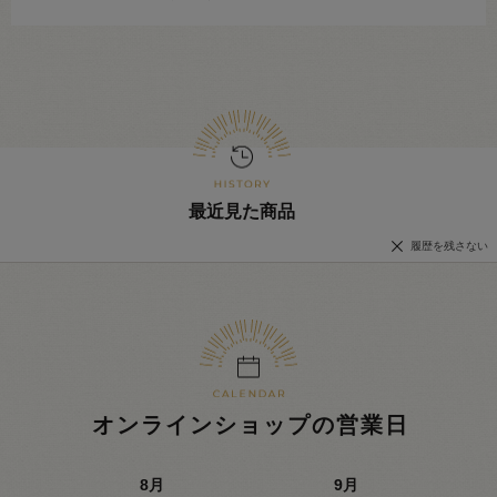
最近見た商品
履歴を残さない
オンラインショップの営業日
8
月
9
月