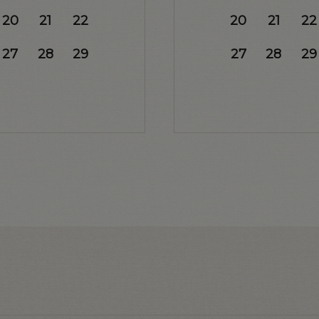
20
21
22
20
21
22
27
28
29
27
28
29