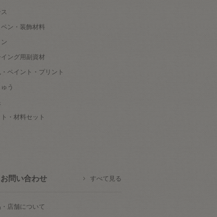
ース
ッペン・装飾材料
タン
ーイング用副資材
色・ペイント・プリント
しゅう
根
ット・材料セット
お問い合わせ
すべて見る
品・店舗について