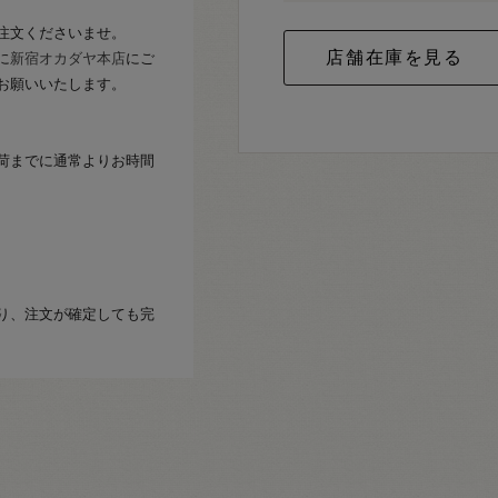
注文くださいませ。
に
新宿オカダヤ本店
にご
お願いいたします。
荷までに通常よりお時間
り、注文が確定しても完