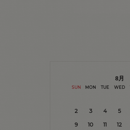
8
月
SUN
MON
TUE
WED
2
3
4
5
9
10
11
12