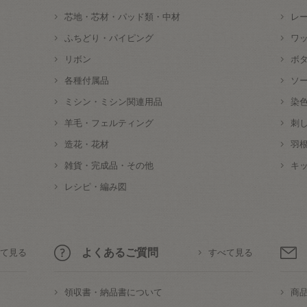
芯地・芯材・パッド類・中材
レ
ふちどり・パイピング
ワ
リボン
ボ
各種付属品
ソ
ミシン・ミシン関連用品
染
羊毛・フェルティング
刺
造花・花材
羽
雑貨・完成品・その他
キ
レシピ・編み図
よくあるご質問
て見る
すべて見る
領収書・納品書について
商