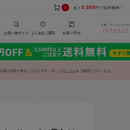
5,500
0
あと
円で送料無料！
下着・ランジェリーの
お買い物ガイド
よくあるご質問
お取り寄せ
お届け遅延が発生しております。詳しくは
こちら
をご確認くださいませ。