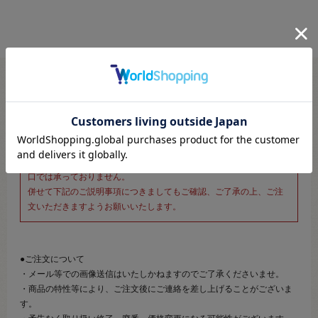
※新宿オカダヤ本店お取り扱い商品のご注文専用ページです※
こちらのページは、店頭にてあらかじめ商品詳細および商品コード
をご確認いただいた上でご注文いただけるページです。
そのため、商品画像および詳細は記載しておりません。
また、詳細につきましてのご案内、ご相談もオンラインショップ窓
口では承っておりません。
併せて下記のご説明事項につきましてもご確認、ご了承の上、ご注
文いただきますようお願いいたします。
●ご注文について
・メール等での画像送信はいたしかねますのでご了承くださいませ。
・商品の特性等により、ご注文後にご連絡を差し上げることがございま
す。