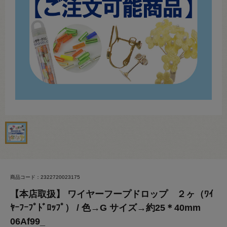
商品コード：2322720023175
【本店取扱】 ワイヤーフープドロップ ２ヶ（ﾜｲ
ﾔｰﾌｰﾌﾟﾄﾞﾛｯﾌﾟ） / 色→G サイズ→約25＊40mm
06Af99_