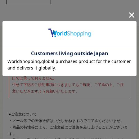
※新宿オカダヤ本店お取り扱い商品のご注文専用ページです※
こちらのページは、店頭にてあらかじめ商品詳細および商品コード
をご確認いただいた上でご注文いただけるページです。
そのため、商品画像および詳細は記載しておりません。
また、詳細につきましてのご案内、ご相談もオンラインショップ窓
口では承っておりません。
併せて下記のご説明事項につきましてもご確認、ご了承の上、ご注
文いただきますようお願いいたします。
●ご注文について
・メール等での画像送信はいたしかねますのでご了承くださいませ。
・商品の特性等により、ご注文後にご連絡を差し上げることがございま
す。