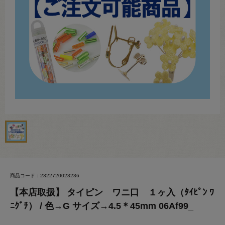
商品コード：2322720023236
【本店取扱】 タイピン ワニ口 １ヶ入（ﾀｲﾋﾟﾝ ﾜ
ﾆｸﾞﾁ） / 色→G サイズ→4.5＊45mm 06Af99_