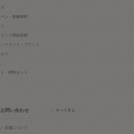
ース
ッペン・装飾材料
タン
ーイング用副資材
色・ペイント・プリント
しゅう
根
ット・材料セット
お問い合わせ
すべて見る
品・店舗について