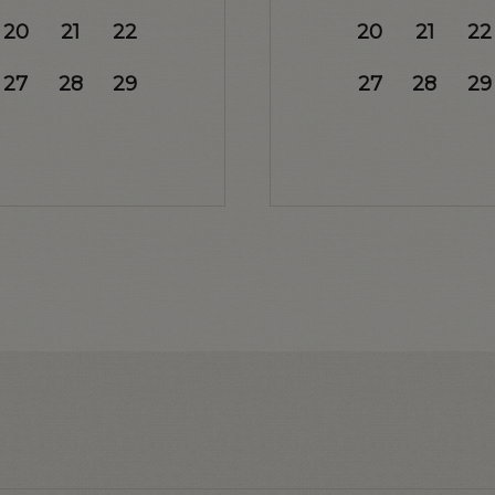
20
21
22
20
21
22
27
28
29
27
28
29