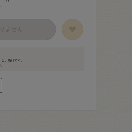
点
りません
きない商品です。
い。