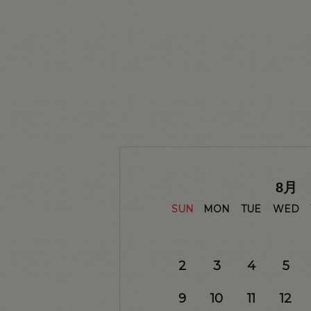
8
月
SUN
MON
TUE
WED
2
3
4
5
9
10
11
12