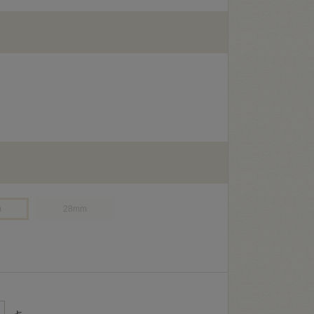
m
28mm