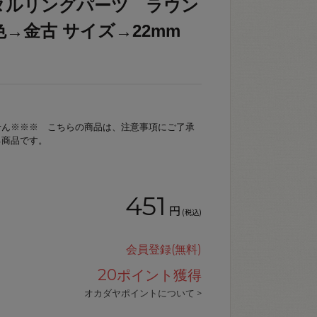
タルリングパーツ ラウン
/ 色→金古 サイズ→22mm
せん※※※ こちらの商品は、注意事項にご了承
る商品です。
451
円
(税込)
会員登録(無料)
20
ポイント獲得
オカダヤポイントについて >