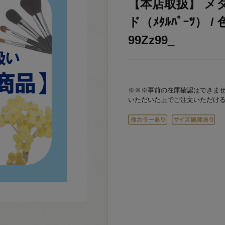
【本店取扱】 メ
ド（ﾒﾀﾙﾊﾟｰﾂ） 
99Zz99_
※※※事前の在庫確認はできま
いただいた上でご注文いただけ