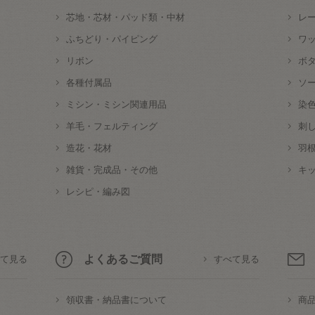
芯地・芯材・パッド類・中材
レ
ふちどり・パイピング
ワ
リボン
ボ
各種付属品
ソ
ミシン・ミシン関連用品
染
羊毛・フェルティング
刺
造花・花材
羽
雑貨・完成品・その他
キ
レシピ・編み図
よくあるご質問
て見る
すべて見る
領収書・納品書について
商