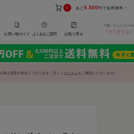
5,500
0
あと
円で送料無料！
下着・ランジェリーの
お買い物ガイド
よくあるご質問
お取り寄せ
お届け遅延が発生しております。詳しくは
こちら
をご確認くださいませ。