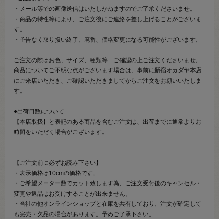
・メール等での画像送信はいたしかねますのでご了承くださいませ。
・商品の特性等により、ご注文後にご連絡を差し上げることがございま
す。
・予告なく取り扱い終了、廃番、価格変更になる可能性がございます。
ご注文の際はお色、サイズ、種類等、ご確認の上ご注文くださいませ。
商品についてご不明な点がございます場合は、事前に
新宿オカダヤ本店
にご来店いただき、ご確認いただきましてからご注文をお願いいたしま
す。
●出荷日数について
【本店取扱】と表記のある商品を含むご注文は、出荷までに通常よりお
時間をいただく場合がございます。
【ご注文前に必ずお読み下さい】
・表示価格は10cmの価格です。
・ご希望メーター数でカット致します為、ご注文受付後のキャンセル・
変更や返品はお受けすることが出来ません。
・当社の他オンラインショップと在庫を共有しており、注文が確定して
も完売・欠品の場合があります。予めご了承下さい。