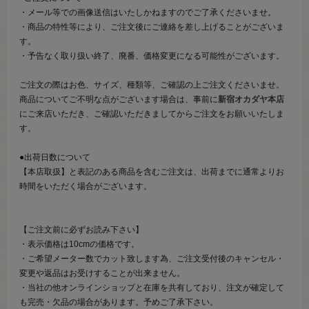
・メール等での画像送信はいたしかねますのでご了承くださいませ。
・商品の特性等により、ご注文後にご連絡を差し上げることがございま
す。
・予告なく取り扱い終了、廃番、価格変更になる可能性がございます。
ご注文の際はお色、サイズ、種類等、ご確認の上ご注文くださいませ。
商品についてご不明な点がございます場合は、事前に
新宿オカダヤ本店
にご来店いただき、ご確認いただきましてからご注文をお願いいたしま
す。
●出荷日数について
【本店取扱】と表記のある商品を含むご注文は、出荷までに通常よりお
時間をいただく場合がございます。
【ご注文前に必ずお読み下さい】
・表示価格は10cmの価格です。
・ご希望メーター数でカット致します為、ご注文受付後のキャンセル・
変更や返品はお受けすることが出来ません。
・当社の他オンラインショップと在庫を共有しており、注文が確定して
も完売・欠品の場合があります。予めご了承下さい。