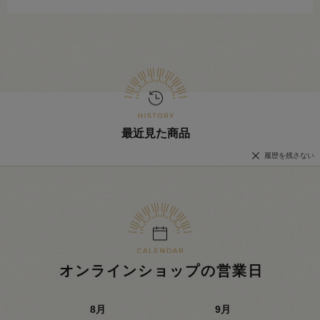
最近見た商品
履歴を残さない
オンラインショップの営業日
8
月
9
月