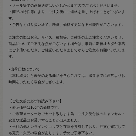
・メール等での画像送信はいたしかねますのでご了承くださいませ。
・商品の特性等により、ご注文後にご連絡を差し上げることがございま
す。
・予告なく取り扱い終了、廃番、価格変更になる可能性がございます。
ご注文の際はお色、サイズ、種類等、ご確認の上ご注文くださいませ。
商品についてご不明な点がございます場合は、事前に
新宿オカダヤ本店
にご来店いただき、ご確認いただきましてからご注文をお願いいたしま
す。
●出荷日数について
【本店取扱】と表記のある商品を含むご注文は、出荷までに通常よりお
時間をいただく場合がございます。
【ご注文前に必ずお読み下さい】
・表示価格は10cmの価格です。
・ご希望メーター数でカット致します為、ご注文受付後のキャンセル・
変更や返品はお受けすることが出来ません。
・当社の他オンラインショップと在庫を共有しており、注文が確定して
も完売・欠品の場合があります。予めご了承下さい。