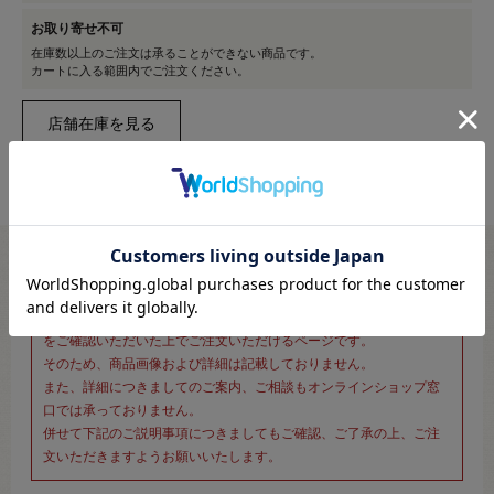
お取り寄せ不可
在庫数以上のご注文は承ることができない商品です。
カートに入る範囲内でご注文ください。
※新宿オカダヤ本店お取り扱い商品のご注文専用ページです※
こちらのページは、店頭にてあらかじめ商品詳細および商品コード
をご確認いただいた上でご注文いただけるページです。
そのため、商品画像および詳細は記載しておりません。
また、詳細につきましてのご案内、ご相談もオンラインショップ窓
口では承っておりません。
併せて下記のご説明事項につきましてもご確認、ご了承の上、ご注
文いただきますようお願いいたします。