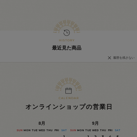
最近見た商品
履歴を残さない
オンラインショップの営業日
8
月
9
月
SUN
MON
TUE
WED
THU
FRI
SAT
SUN
MON
TUE
WED
THU
FRI
SAT
1
1
2
3
4
5