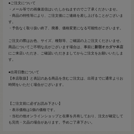
●ご注文について
・メール等での画像送信はいたしかねますのでご了承くださいませ。
・商品の特性等により、ご注文後にご連絡を差し上げることがございま
す。
・予告なく取り扱い終了、廃番、価格変更になる可能性がございます。
ご注文の際はお色、サイズ、種類等、ご確認の上ご注文くださいませ。
商品についてご不明な点がございます場合は、事前に
新宿オカダヤ本店
にご来店いただき、ご確認いただきましてからご注文をお願いいたしま
す。
●出荷日数について
【本店取扱】と表記のある商品を含むご注文は、出荷までに通常よりお
時間をいただく場合がございます。
【ご注文前に必ずお読み下さい】
・表示価格は1個の価格です。
・当社の他オンラインショップと在庫を共有しており、注文が確定して
も完売・欠品の場合があります。予めご了承下さい。