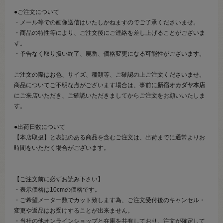
●ご注文について
・メール等での画像送信はいたしかねますのでご了承くださいませ。
・商品の特性等により、ご注文後にご連絡を差し上げることがございま
す。
・予告なく取り扱い終了、廃番、価格変更になる可能性がございます。
ご注文の際はお色、サイズ、種類等、ご確認の上ご注文くださいませ。
商品についてご不明な点がございます場合は、事前に
新宿オカダヤ本店
にご来店いただき、ご確認いただきましてからご注文をお願いいたしま
す。
●出荷日数について
【本店取扱】と表記のある商品を含むご注文は、出荷までに通常よりお
時間をいただく場合がございます。
【ご注文前に必ずお読み下さい】
・表示価格は10cmの価格です。
・ご希望メーター数でカット致します為、ご注文受付後のキャンセル・
変更や返品はお受けすることが出来ません。
・当社の他オンラインショップと在庫を共有しており、注文が確定して